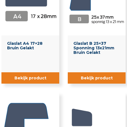
Beglazingsblokjes
Gereedschappen
Glaslatten
Aluminium Profielen
Brandwerende latten
Glaslat A4 17×28
Glaslat B 25×37
Bruin Gelakt
Sponning 13x21mm
Bruin Gelakt
Ducoton
Durodeen
Bekijk product
Bekijk product
Neuslatten
Opdeklatten
Ophooglatten