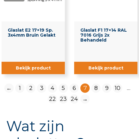
Glaslat E2 17×19 Sp.
Glaslat F1 17×14 RAL
3x4mm Bruin Gelakt
7016 Grijs 2x
Behandeld
Bekijk product
Bekijk product
←
1
2
3
4
5
6
7
8
9
10
…
22
23
24
→
Wat zijn