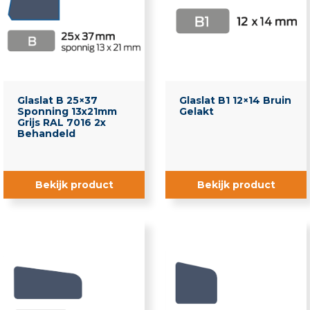
Roedelatten
Ventilatielatten
Kitten en Lijmen
Kleding
Glaslat B 25×37
Glaslat B1 12×14 Bruin
PE-Banden
Sponning 13x21mm
Gelakt
Grijs RAL 7016 2x
Reinigingsmiddelen
Behandeld
Voorzetramen
Bekijk product
Bekijk product