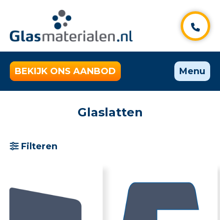
BEKIJK ONS AANBOD
Menu
Glaslatten
Filteren
Selecteer categorie
Alle producten