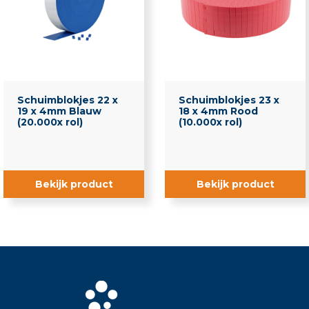
Gereedschappen
Glaslatten
Kitten en Lijmen
Kleding
PE-Banden
Schuimblokjes 22 x
Schuimblokjes 23 x
Reinigingsmiddelen
19 x 4mm Blauw
18 x 4mm Rood
(20.000x rol)
(10.000x rol)
Voorzetramen
Bekijk product
Bekijk product