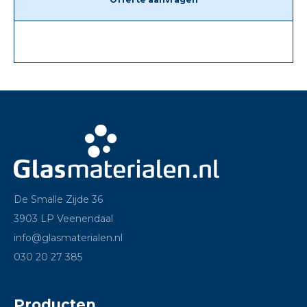
De Smalle Zijde 36
3903 LP Veenendaal
info@glasmaterialen.nl
030 20 27 385
Producten