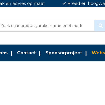
ak en advies op maat
Breed en hoogwaa
ons
Contact
Sponsorproject
Webs