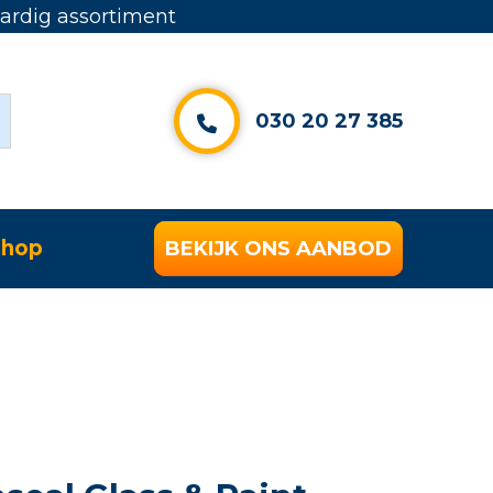
rdig assortiment
030 20 27 385
hop
BEKIJK ONS AANBOD