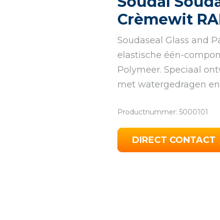
Soudal Souda
Crèmewit RAL
Soudaseal Glass and Pa
elastische één-compon
Polymeer. Speciaal on
met watergedragen en 
Productnummer: 5000101
DIRECT CONTACT