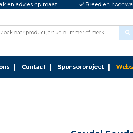
ak en advies op maat
Breed en hoogwaa
ons
Contact
Sponsorproject
Webs