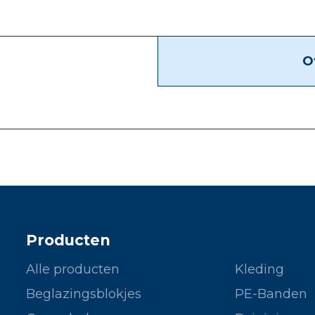
O
Producten
Alle producten
Kleding
Beglazingsblokjes
PE-Banden