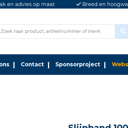
ak en advies op maat
Breed en hoogwaa
ons
Contact
Sponsorproject
Webs
Slijpband 10