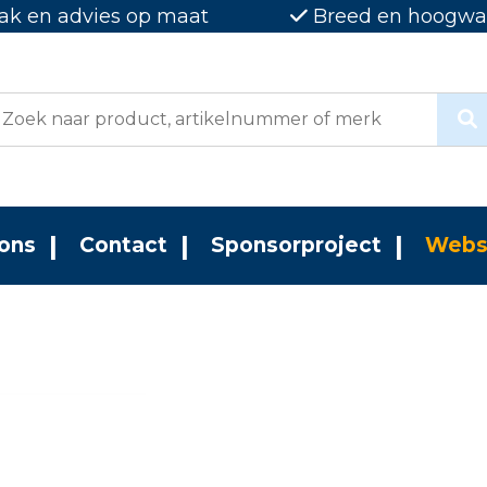
ak en advies op maat
Breed en hoogwaa
ons
Contact
Sponsorproject
Webs