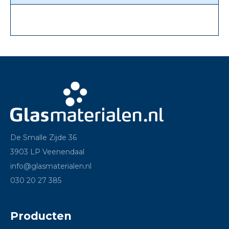
De Smalle Zijde 36
3903 LP Veenendaal
info@glasmaterialen.nl
030 20 27 385
Producten