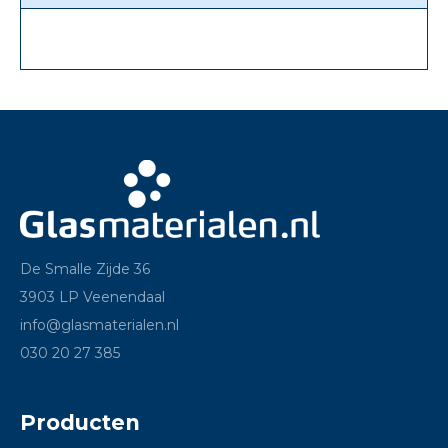
De Smalle Zijde 36
3903 LP Veenendaal
info@glasmaterialen.nl
030 20 27 385
Producten