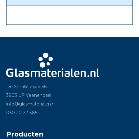
De Smalle Zijde 36
3903 LP Veenendaal
info@glasmaterialen.nl
030 20 27 385
Producten