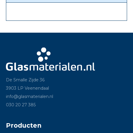
De Smalle Zijde 36
3903 LP Veenendaal
info@glasmaterialen.nl
030 20 27 385
Producten