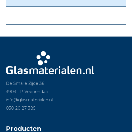
De Smalle Zijde 36
3903 LP Veenendaal
info@glasmaterialen.nl
030 20 27 385
Producten