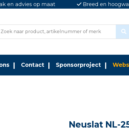
ak en advies op maat
Breed en hoogwaa
ons
Contact
Sponsorproject
Webs
Neuslat NL-2