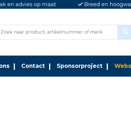
ak en advies op maat
Breed en hoogwaa
ons
Contact
Sponsorproject
Webs