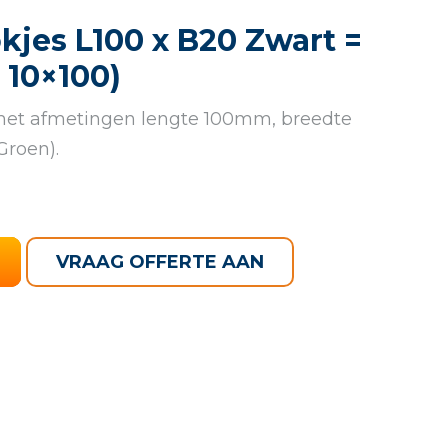
kjes L100 x B20 Zwart =
 10×100)
 met afmetingen lengte 100mm, breedte
roen).
VRAAG OFFERTE AAN