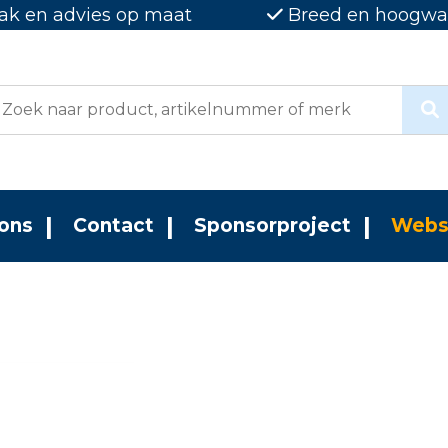
ak en advies op maat
Breed en hoogwaa
ons
Contact
Sponsorproject
Webs