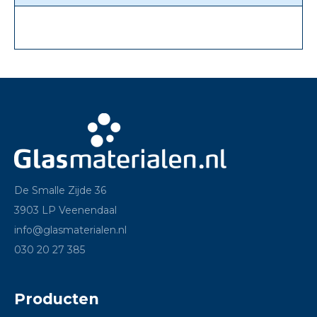
De Smalle Zijde 36
3903 LP Veenendaal
info@glasmaterialen.nl
030 20 27 385
Producten