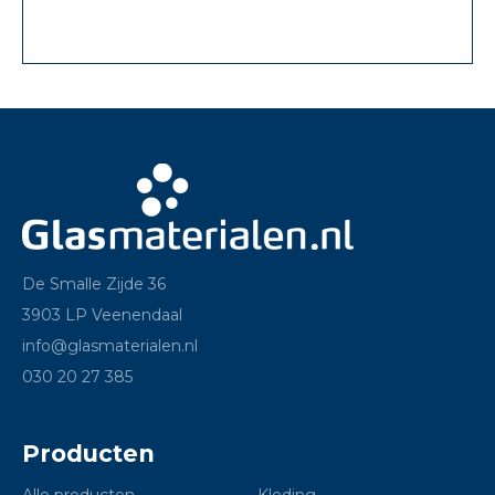
De Smalle Zijde 36
3903 LP Veenendaal
info@glasmaterialen.nl
030 20 27 385
Producten