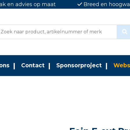
ak en advies op maat
Breed en hoogwaa
ons
Contact
Sponsorproject
Webs