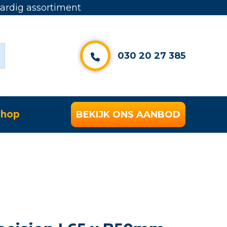
rdig assortiment
030 20 27 385
hop
BEKIJK ONS AANBOD