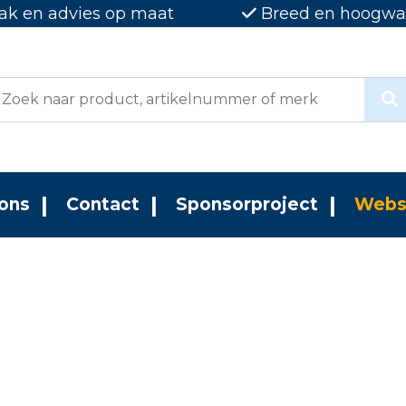
ak en advies op maat
Breed en hoogwaa
ons
Contact
Sponsorproject
Webs