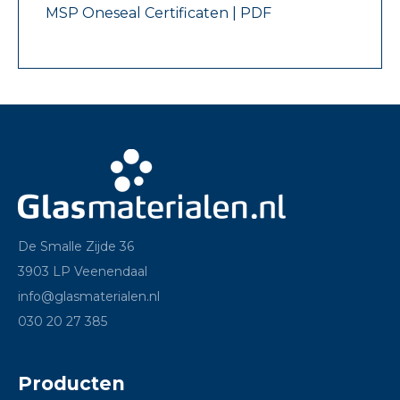
MSP Oneseal Certificaten | PDF
De Smalle Zijde 36
3903 LP Veenendaal
info@glasmaterialen.nl
030 20 27 385
Producten