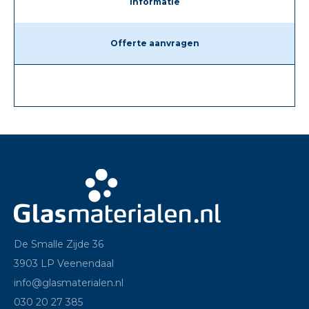
Informatie
Offerte aanvragen
De Smalle Zijde 36
3903 LP Veenendaal
info@glasmaterialen.nl
030 20 27 385